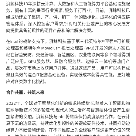
湃鲸科技13年深耕云计算、大数据和人工智能算力平台基础设施服
务，拥有丰富的垂直行业资源, 服务千行百业。目前，湃鲸科技已
经成功建立了集研、产、供、销于一体的敏捷化、成熟化的供应链
管理体系，深入挖掘客户需求,针对相关行业或产业的核心发展方
向提供具备前瞻性的硬件产品和综合解决方案。
在Intel的战略支持下，湃鲸科技基于第三代英特尔®至强®可扩展
处理器和英特尔® Movidius™ 视觉处理器 (VPU)开发的解决方案已
经在智慧安防、交通管理、智慧园区、农业物联网等多个领域得到
广泛应用。GPU服务器、超融合服务器、边缘云一体机等热门产
品，屡次在市场上收获用户好评。通过这些产品，用户可以构建成
熟且高效的混合IT配套基础设备，实现低成本获得高性能，更好地
应对各类数字化挑战。
合作共赢，共筑未来
2022年，全球对于智慧化创新的需求持续增长,随着人工智能和物
联网等新技术的多轮迭代,现代人的生活将与智慧硬体设备产生更
加紧密的交融。湃鲸科技与Intel将继续保持高度紧密合作，在云计
算下沉的边缘端，持续优化引领性的关键软硬件技术，共同推动边
缘算力基础设施建设，在不同维度上为全球客户输送更有价值的软